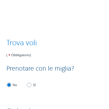
Trova voli
dot
(
Obbligatorio
)
indicates
required
Prenotare con le miglia?
No, don't book with miles
Yes, book with miles
No
Sì